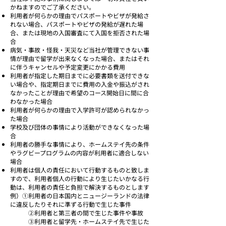
かねますのでご了承ください。
利用者が何らかの理由でパスポートやビザが発給さ
れない場合、パスポートやビザの発給が遅れた場
合、または現地の入国審査にて入国を拒否された場
合
病気・事故・怪我・天災など当社が管理できない事
情が理由で留学が出来なくなった場合、またはそれ
に伴うキャンセルや予定変更にかかる費用
利用者が指定した期日までに必要書類を送付できな
い場合や、指定期日までに費用の入金や振込がされ
なかったことが理由で希望のコース開始日に間に合
わなかった場合
利用者が何らかの理由で入学許可が認められなかっ
た場合
学校及び団体の事情により活動ができなくなった場
合
利用者の勝手な事情により、ホームステイ先の条件
やラグビープログラムの内容が利用者に適合しない
場合
利用者は個人の責任において行動するものと致しま
すので、利用者個人の行動により生じたいかなる行
動は、利用者の責任と負担で解決するものとします
例）①利用者の日本国内とニュージーランドの法律
に違反したりそれに準ずる行動で生じた事件
②利用者と第三者の間で生じた事件や事故
③利用者と留学先・ホームステイ先で生じた