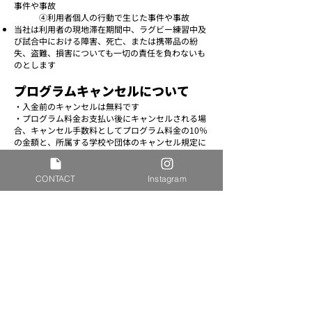
事件や事故
④利用者個人の行動で生じた事件や事故
当社は利用者の現地滞在期間中、ラグビー練習中及
び試合中における障害、死亡、または携帯品の紛
失、盗難、損害についても一切の責任を負わないも
のとします
プログラムキャンセルについて
・入金前のキャンセルは無料です​
・プログラム料金お支払い後にキャンセルされる場
合、キャンセル手数料としてプログラム料金の10％
の金額と、所属する学校や団体のキャンセル規定に
準じたキャンセル料の合計額を返金致します。送金
手数料はお申込者の負担となりますのでご了承くだ
さい。
CONTACT
Instagram
・プログラム開始後1週間が過ぎている場合、如何
なる理由でも返金されません。
個人情報の取り扱いについて
お客様の個人情報の収集、利用、提供の取り扱いに
ついては、当社は業務上必要な範囲で公正な手段に
よって収集し、目的によって利用、提供を行いま
す。